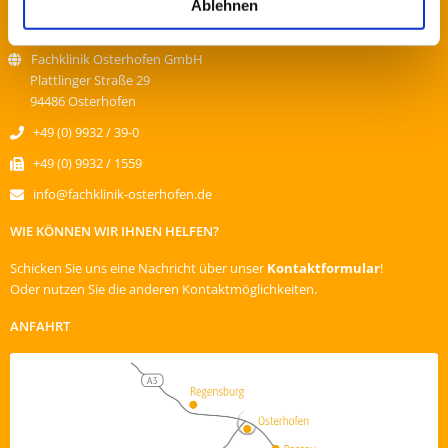
Ablehnen
KONTAKTDATEN
Fachklinik Osterhofen GmbH
Plattlinger Straße 29
94486 Osterhofen
+49 (0) 9932 / 39-0
+49 (0) 9932 / 1559
info@fachklinik-osterhofen.de
WIE KÖNNEN WIR IHNEN HELFEN?
Schicken Sie uns eine Nachricht über unser
Kontaktformular
!
Oder nutzen Sie die anderen Kontaktmöglichkeiten.
ANFAHRT