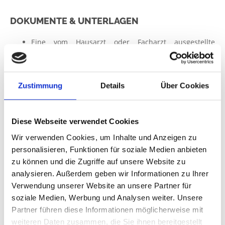
DOKUMENTE & UNTERLAGEN
Eine vom Hausarzt oder Facharzt ausgestellte
Krankenhauseinweisung
Aktuelle Befunde, soweit sie Ihnen vorliegen
Versichertenkarte Ihrer Krankenkasse bzw. private
Zustimmung
Details
Über Cookies
Krankenversicherung
Befreiungsmitteilung Ihrer gesetzlichen
Krankenkasse, falls Sie von der Zahlung von
Diese Webseite verwendet Cookies
Eigenanteilen befreit sind
EC-Karte, um evtl. gesetzliche Eigenanteile oder
Wir verwenden Cookies, um Inhalte und Anzeigen zu
Nebenkosten, wie z.B. Telefon abrechnen zu können
personalisieren, Funktionen für soziale Medien anbieten
zu können und die Zugriffe auf unsere Website zu
analysieren. Außerdem geben wir Informationen zu Ihrer
PERSÖNLICHE GEGENSTÄNDE
Verwendung unserer Website an unsere Partner für
soziale Medien, Werbung und Analysen weiter. Unsere
Medikamente nur nach Absprache mit dem Klinikarzt
Persönliche Hygieneartikel
Partner führen diese Informationen möglicherweise mit
Bequemes Schuhwerk und Hausschuhe
weiteren Daten zusammen, die Sie ihnen bereitgestellt