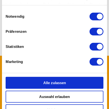
Jogginganzug
haben oder die sie im Rahmen Ihrer Nutzung der Dienste
Wecker
gesammelt haben.
Einwilligungsauswahl
Handtücher
Notwendig
Badetücher
Bademantel
Präferenzen
Etwas Bargeld für kleine Einkäufe (Bitte nur wenig
Bargeld und keine Wertgegenstände mit ins
Krankenhaus nehmen)
Statistiken
LOGO
Marketing
Alle zulassen
Auswahl erlauben