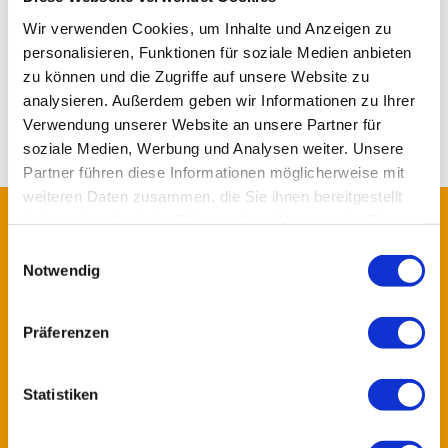
Wir verwenden Cookies, um Inhalte und Anzeigen zu
personalisieren, Funktionen für soziale Medien anbieten
Die Therapien sind neben der ärztlichen Behandlung der
zu können und die Zugriffe auf unsere Website zu
wichtigste Baustein zu Ihrer Genesung.
analysieren. Außerdem geben wir Informationen zu Ihrer
Zur Vermeidung und Behandlung von Amputationen
Verwendung unserer Website an unsere Partner für
unterstützen wir Sie mit vielfältigen interdisziplinären
soziale Medien, Werbung und Analysen weiter. Unsere
Therapiemaßnahmen.
Partner führen diese Informationen möglicherweise mit
weiteren Daten zusammen, die Sie ihnen bereitgestellt
LOGO
haben oder die sie im Rahmen Ihrer Nutzung der Dienste
gesammelt haben.
Einwilligungsauswahl
Notwendig
Präferenzen
Statistiken
KONTAKTDATEN