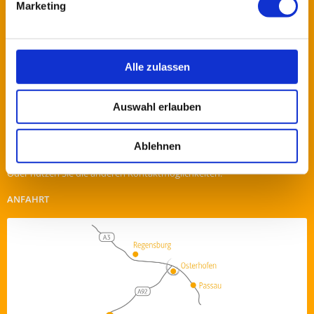
Marketing
Fachklinik Osterhofen GmbH
Plattlinger Straße 29
94486 Osterhofen
+49 (0) 9932 / 39-119
Alle zulassen
+49 (0) 9932 / 39-299
info@fachklinik-osterhofen.de
Auswahl erlauben
WIE KÖNNEN WIR IHNEN HELFEN?
Ablehnen
Schicken Sie uns eine Nachricht über unser
Kontaktformular
!
Oder nutzen Sie die anderen Kontaktmöglichkeiten.
ANFAHRT