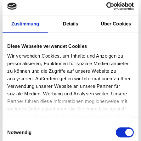
Machen Sie sich fit für Ihren Alltag!
Neben der medizinischen Behandlung erhalten Sie
Zustimmung
Details
Über Cookies
vielfältige Beratungs- und Schulungsangebote:
Ernährungsberatung
Diabetesberatung
Diese Webseite verwendet Cookies
Hilfsmittelausstattung
Wir verwenden Cookies, um Inhalte und Anzeigen zu
Sozialrechtliche Beratung
personalisieren, Funktionen für soziale Medien anbieten
Entlassungsplanung für den häuslichen Bereich
zu können und die Zugriffe auf unsere Website zu
Rückkehr in den Beruf
analysieren. Außerdem geben wir Informationen zu Ihrer
Verwendung unserer Website an unsere Partner für
soziale Medien, Werbung und Analysen weiter. Unsere
Partner führen diese Informationen möglicherweise mit
weiteren Daten zusammen, die Sie ihnen bereitgestellt
haben oder die sie im Rahmen Ihrer Nutzung der Dienste
gesammelt haben.
Einwilligungsauswahl
Notwendig