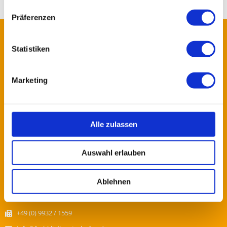
Präferenzen
LOGO
Statistiken
Marketing
Alle zulassen
KONTAKTDATEN
Auswahl erlauben
Fachklinik Osterhofen GmbH
Plattlinger Straße 29
94486 Osterhofen
Ablehnen
+49 (0) 9932 / 39-0
+49 (0) 9932 / 1559