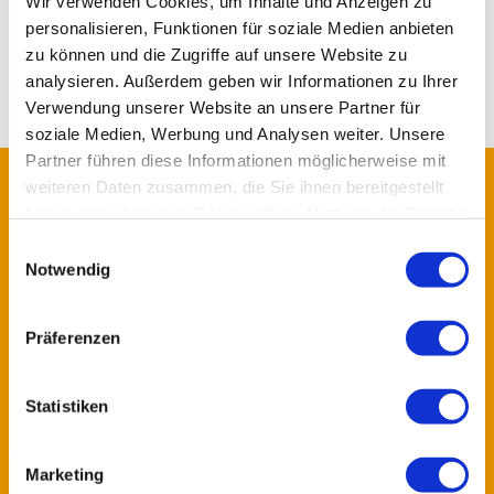
Wir verwenden Cookies, um Inhalte und Anzeigen zu
Super Essen! Sogar ich als Veganer wurde mit täglich
personalisieren, Funktionen für soziale Medien anbieten
wechselndem, vielseitigen Essen verköstigt.
zu können und die Zugriffe auf unsere Website zu
Riesenkompliment an die Küche!
analysieren. Außerdem geben wir Informationen zu Ihrer
Verwendung unserer Website an unsere Partner für
soziale Medien, Werbung und Analysen weiter. Unsere
Partner führen diese Informationen möglicherweise mit
LOGO
weiteren Daten zusammen, die Sie ihnen bereitgestellt
haben oder die sie im Rahmen Ihrer Nutzung der Dienste
gesammelt haben.
Einwilligungsauswahl
Notwendig
Präferenzen
Statistiken
KONTAKTDATEN
Fachklinik Osterhofen GmbH
Marketing
Plattlinger Straße 29