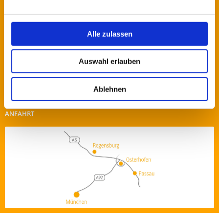
94486 Osterhofen
+49 (0) 9932 / 39-0
+49 (0) 9932 / 1559
Alle zulassen
info@fachklinik-osterhofen.de
Auswahl erlauben
WIE KÖNNEN WIR IHNEN HELFEN?
Schicken Sie uns eine Nachricht über unser
Kontaktformular
!
Ablehnen
Oder nutzen Sie die anderen Kontaktmöglichkeiten.
ANFAHRT