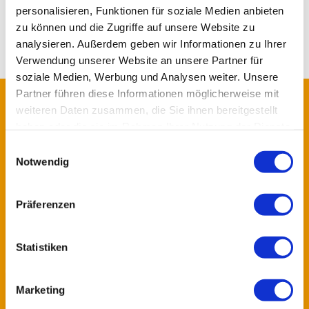
So gutes Essen hatte ich bisher in keiner anderen Klinik.
personalisieren, Funktionen für soziale Medien anbieten
Besonders gut war das Müsli zum Frühstück.
zu können und die Zugriffe auf unsere Website zu
analysieren. Außerdem geben wir Informationen zu Ihrer
Verwendung unserer Website an unsere Partner für
soziale Medien, Werbung und Analysen weiter. Unsere
LOGO
Partner führen diese Informationen möglicherweise mit
weiteren Daten zusammen, die Sie ihnen bereitgestellt
haben oder die sie im Rahmen Ihrer Nutzung der Dienste
gesammelt haben.
Einwilligungsauswahl
Notwendig
Präferenzen
KONTAKTDATEN
Statistiken
Fachklinik Osterhofen GmbH
Plattlinger Straße 29
Marketing
94486 Osterhofen