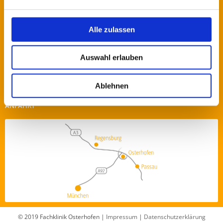
+49 (0) 9932 / 39-0
+49 (0) 9932 / 1559
Alle zulassen
info@fachklinik-osterhofen.de
Auswahl erlauben
WIE KÖNNEN WIR IHNEN HELFEN?
Schicken Sie uns eine Nachricht über unser
Kontaktformular
!
Ablehnen
Oder nutzen Sie die anderen Kontaktmöglichkeiten.
ANFAHRT
© 2019 Fachklinik Osterhofen |
Impressum
|
Datenschutzerklärung