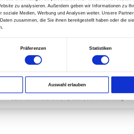
eundlich.
Website zu analysieren. Außerdem geben wir Informationen zu I
r soziale Medien, Werbung und Analysen weiter. Unsere Partner
 Daten zusammen, die Sie ihnen bereitgestellt haben oder die s
n.
TDATEN
WIE KÖNNEN WIR IHNEN HELFEN?
linik Osterhofen GmbH
Schicken Sie uns eine Nachri
inger Straße 29
unser
Kontaktformular
!
Präferenzen
Statistiken
 Osterhofen
Oder nutzen Sie die a
Kontaktmöglichkeiten.
0) 9932 / 39-0
0) 9932 / 1559
fachklinik-osterhofen.de
Auswahl erlauben
© 2019 Fachklinik Osterhofen |
Impressum
|
Datenschutzerklärung