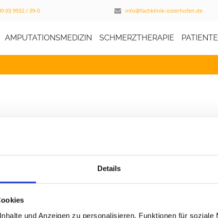
9 (0) 9932 / 39-0
info@fachklinik-osterhofen.de
AMPUTATIONSMEDIZIN
SCHMERZTHERAPIE
PATIENT
03. 2021
Details
April 26, 2021
,
1:39 p.m.
Cookies
am, ob Ärzte, Psychologen, Physiotherapeuten, Pflegepers
nhalte und Anzeigen zu personalisieren, Funktionen für soziale