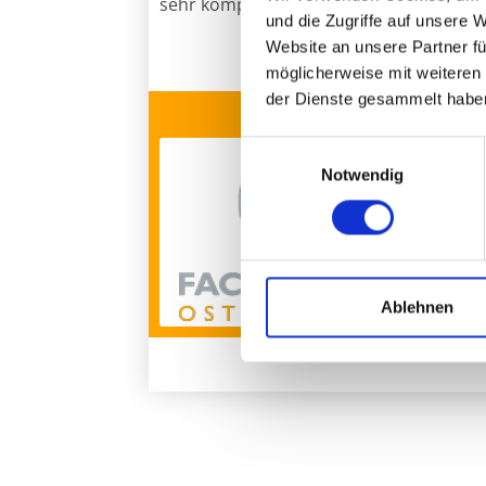
sehr kompetent, verständnisvoll und fr
und die Zugriffe auf unsere 
Website an unsere Partner fü
möglicherweise mit weiteren
der Dienste gesammelt habe
LOGO
KONTAK
Fachk
Einwilligungsauswahl
Plattl
Notwendig
94486
+49 (
+49 (
info@
Ablehnen