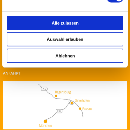
Plattlinger Straße 29
94486 Osterhofen
+49 (0) 9932 / 39-0
Alle zulassen
+49 (0) 9932 / 1559
info@fachklinik-osterhofen.de
Auswahl erlauben
WIE KÖNNEN WIR IHNEN HELFEN?
Ablehnen
Schicken Sie uns eine Nachricht über unser
Kontaktformular
!
Oder nutzen Sie die anderen Kontaktmöglichkeiten.
ANFAHRT