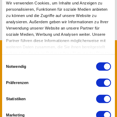
Wir verwenden Cookies, um Inhalte und Anzeigen zu
Hier wird der Mensch als Ganzes betrachtet und auch
ganzheitlich behandelt. Es gibt sehr viele Möglichkeiten, sich
personalisieren, Funktionen für soziale Medien anbieten
in der Freizeit abzulenken, zu entspannen und Sport zu
zu können und die Zugriffe auf unsere Website zu
machen.
analysieren. Außerdem geben wir Informationen zu Ihrer
Verwendung unserer Website an unsere Partner für
soziale Medien, Werbung und Analysen weiter. Unsere
Partner führen diese Informationen möglicherweise mit
LOGO
weiteren Daten zusammen, die Sie ihnen bereitgestellt
haben oder die sie im Rahmen Ihrer Nutzung der Dienste
gesammelt haben.
Einwilligungsauswahl
Notwendig
Präferenzen
Statistiken
KONTAKTDATEN
Fachklinik Osterhofen GmbH
Marketing